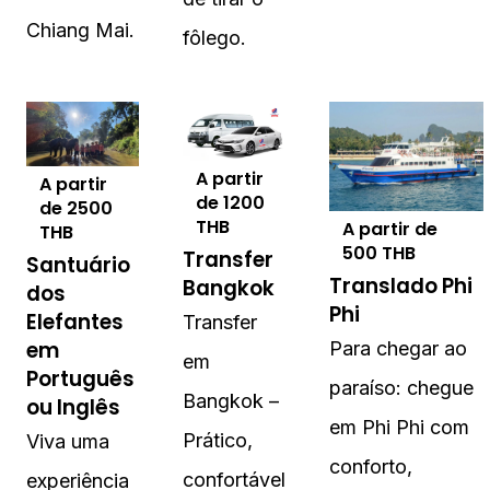
Chiang Mai.
fôlego.
A partir
A partir
de
1200
de
2500
THB
A partir de
THB
500
THB
Transfer
Santuário
Translado Phi
Bangkok
dos
Phi
Elefantes
Transfer
em
Para chegar ao
em
Português
paraíso: chegue
Bangkok –
ou Inglês
em Phi Phi com
Prático,
Viva uma
conforto,
confortável
experiência