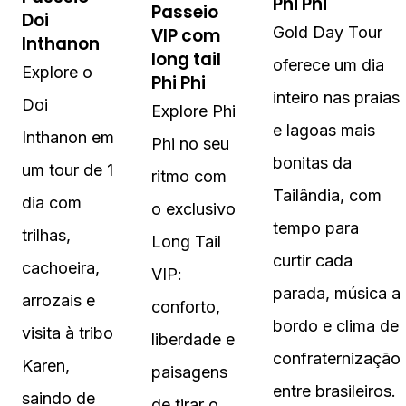
Phi Phi
Passeio
Doi
Gold Day Tour
VIP com
Inthanon
long tail
oferece um dia
Explore o
Phi Phi
inteiro nas praias
Doi
Explore Phi
e lagoas mais
Inthanon em
Phi no seu
bonitas da
um tour de 1
ritmo com
Tailândia, com
dia com
o exclusivo
tempo para
trilhas,
Long Tail
curtir cada
cachoeira,
VIP:
parada, música a
arrozais e
conforto,
bordo e clima de
visita à tribo
liberdade e
confraternização
Karen,
paisagens
entre brasileiros.
saindo de
de tirar o