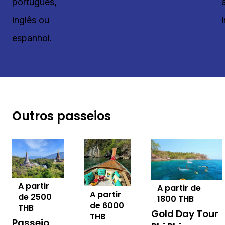
português,
inglês ou
espanhol.
Outros passeios
A partir
A partir de
A partir
de
2500
1800
THB
de
6000
THB
Gold Day Tour
THB
Passeio