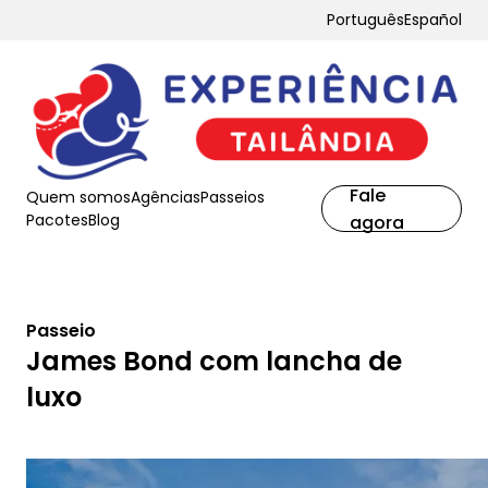
Português
Español
Fale
Quem somos
Agências
Passeios
Pacotes
Blog
agora
Passeio
James Bond com lancha de
luxo