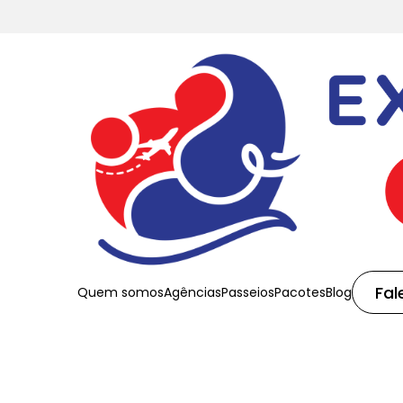
Fal
Quem somos
Agências
Passeios
Pacotes
Blog