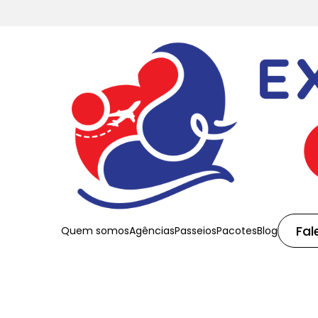
Fal
Quem somos
Agências
Passeios
Pacotes
Blog