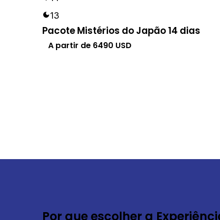
13
Pacote Mistérios do Japão 14 dias
A partir de
6490
USD
Por que escolher a Experiênci