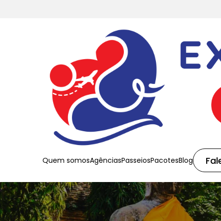
Fal
Quem somos
Agências
Passeios
Pacotes
Blog