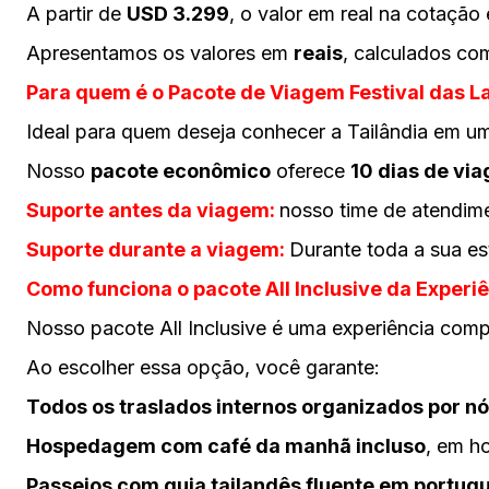
A partir de
USD 3.299
, o valor em real na cotaçã
Apresentamos os valores em
reais
, calculados c
Para quem é o
Pacote de Viagem Festival das L
Ideal para quem deseja conhecer a Tailândia em um 
Nosso
pacote econômico
oferece
10 dias de vi
Suporte antes da viagem:
nosso time de atendime
Suporte durante a viagem:
Durante toda a sua es
Como funciona o pacote All Inclusive da Experiê
Nosso pacote All Inclusive é uma experiência com
Ao escolher essa opção, você garante:
Todos os traslados internos organizados por n
Hospedagem com café da manhã incluso
, em ho
Passeios com guia tailandês fluente em portug