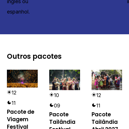
inglês ou
espanhol.
Outros pacotes
12
12
10
11
11
09
Pacote de
Pacote
Pacote
Viagem
Tailândia
Tailândia
Festival