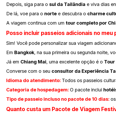
Depois, siga para o
sul da Tailândia
e viva dias e
De lá, voe para o
norte
e descubra o
charme cult
A viagem continua com um
tour completo por Chi
Posso incluir passeios adicionais no meu
Sim! Você pode personalizar sua viagem adiciona
Em
Bangkok
, na sua primeira ou segunda noite, v
Já em
Chiang Mai
, uma excelente opção é o
Tour 
Converse com o seu
consultor da Experiência Ta
Idioma do atendimento:
Todos os passeios cultu
Categoria de hospedagem:
O pacote inclui
hotéi
Tipo de passeio
incluso
no pacote de 10 dias:
os
Quanto custa um Pacote de Viagem Festiv