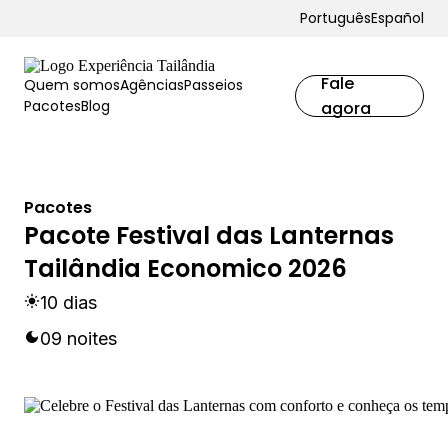
Português
Español
Fale
Quem somos
Agências
Passeios
Pacotes
Blog
agora
Pacotes
Pacote Festival das Lanternas
Tailândia Economico 2026
10 dias
09 noites