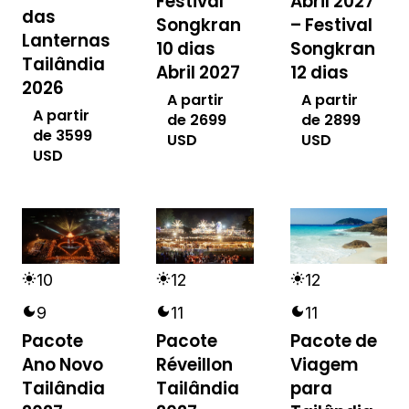
Abril 2027
Festival
das
– Festival
Songkran
Lanternas
Songkran
10 dias
Tailândia
12 dias
Abril 2027
2026
A partir
A partir
A partir
de
2899
de
2699
de
3599
USD
USD
USD
12
12
10
11
11
9
Pacote
Pacote de
Pacote
Réveillon
Viagem
Ano Novo
Tailândia
para
Tailândia