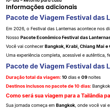
10º dia – Retorno para casa
Informações adicionais
Pacote de Viagem Festival das 
Em 2026, o Festival das Lanternas acontece nos d
Nosso
Pacote Econômico Festival das Lanterna
Você vai conhecer
Bangkok, Krabi, Chiang Mai e 
Uma experiência completa, acessível e autêntica, f
Pacote de Viagem Festival das L
Duração total da viagem:
10
dias e
09
noites
Destinos inclusos no pacote de 10 dias:
Bangkok
Como será sua viagem para a Tailândia par
Sua jornada começa em
Bangkok
, onde você vai 