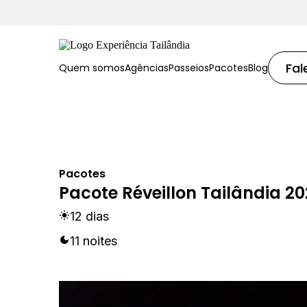
Fal
Quem somos
Agências
Passeios
Pacotes
Blog
Pacotes
Pacote Réveillon Tailândia 2
12 dias
11 noites