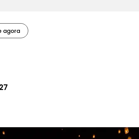
e agora
027