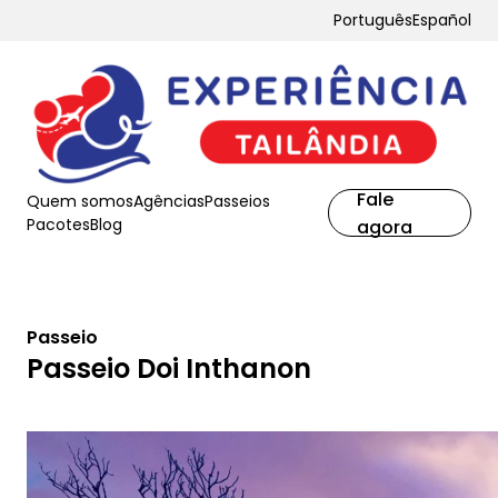
Português
Español
Fale
Quem somos
Agências
Passeios
Pacotes
Blog
agora
Passeio
Passeio Doi Inthanon