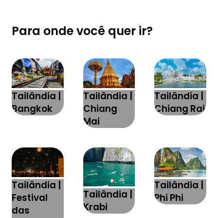
Para
onde você quer ir
?
Tailândia |
Tailândia |
Tailândia |
Bangkok
Chiang
Chiang Rai
Mai
Tailândia |
Tailândia |
Tailândia |
Festival
Phi Phi
Krabi
das