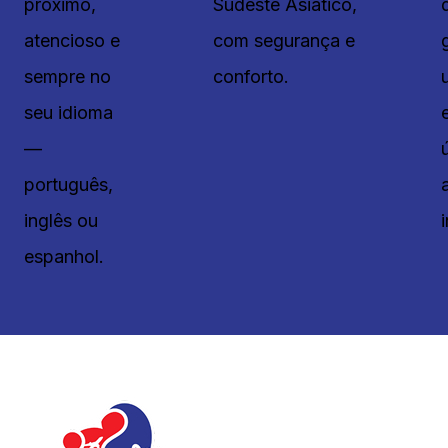
próximo,
Sudeste Asiático,
atencioso e
com segurança e
sempre no
conforto.
seu idioma
—
português,
inglês ou
espanhol.