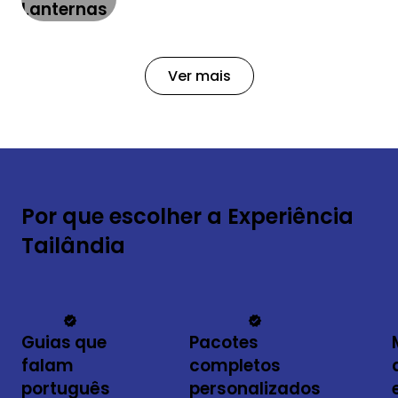
Lanternas
Ver mais
Por que escolher a Experiência
Tailândia
Guias que
Pacotes
falam
completos
português
personalizados