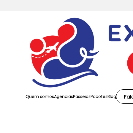
Fal
Quem somos
Agências
Passeios
Pacotes
Blog