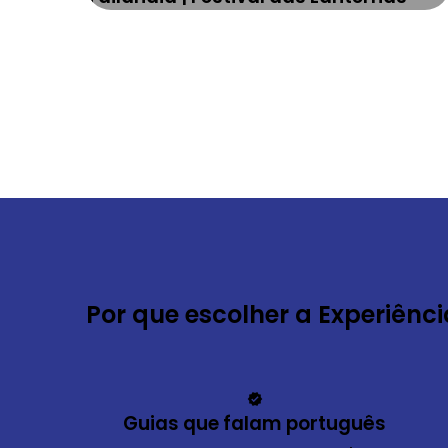
Por que escolher a Experiênci
Guias que falam português